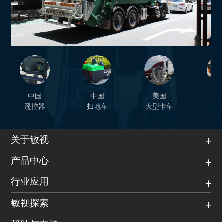
中国
中国
美国
日
遥控器
扫地车
大型卡车
叉
关于敏视
产品中心
行业应用
敏视探索