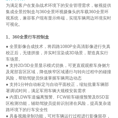
为满足客户在复杂战术环境下的安全管理需求，敏视提供
集成全景控制盒与360全景环视摄像头的
车载360全景环
视系统
，兼容客户现有显示终端，实现车辆周边环境实时
可视化。
1、360全景行车控制盒
● 全景影像合成技术，将四路1080P全高清影像进行失真
校正后，无缝拼接，并实时渲染成3D场景，塑造真实行
车场景。
● 支持2D/3D全景显示模式切换，可更直观观察车身侧方
及尾部盲区区域，降低狭窄区域通行与转向过程中的碰撞
风险，帮助驾驶员快速掌握车辆周边动态
● 支持1分钟自动标定与自动平面校正，缩短批量车辆部
署调试时间，满足军用车辆大规模安装需求
● 内置LDW车道偏离预警、FCW前车碰撞预警及BSD盲
区检测功能，辅助驾驶员提前识别潜在风险，提高复杂道
路环境下的行车安全性
● 具备视频录制功能，可对车辆运行过程进行影像留存，